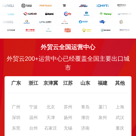
外贸云全国运营中心
外贸云200+运营中心已经覆盖全国主要出口城
市
广东
浙江
京津冀
江苏
山东
福建
其他
广州
宁波
北京
苏州
青岛
厦门
上海
深圳
温州
天津
扬州
潍坊
泉州
武汉
东莞
台州
石家庄
无锡
济南
重庆