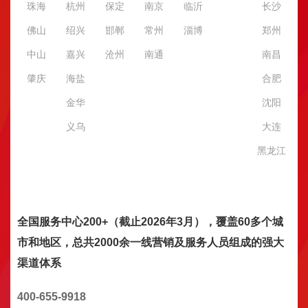
珠海
杭州
保定
南京
临沂
长沙
佛山
绍兴
邯郸
常州
淄博
郑州
中山
嘉兴
沧州
南通
南昌
肇庆
海盐
合肥
金华
沈阳
义乌
大连
黑龙江
全国服务中心200+（截止2026年3月），覆盖60多个城
市和地区，总共2000余一线营销及服务人员组成的强大
渠道体系
400-655-9918