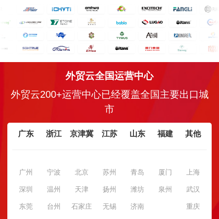
外贸云全国运营中心
外贸云200+运营中心已经覆盖全国主要出口城
市
广东
浙江
京津冀
江苏
山东
福建
其他
广州
宁波
北京
苏州
青岛
厦门
上海
深圳
温州
天津
扬州
潍坊
泉州
武汉
东莞
台州
石家庄
无锡
济南
重庆