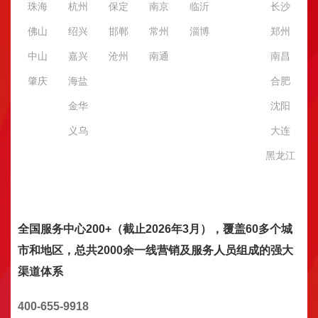
珠海
杭州
保定
南京
临沂
长沙
佛山
绍兴
邯郸
常州
淄博
郑州
中山
嘉兴
沧州
南通
南昌
肇庆
海盐
合肥
金华
沈阳
义乌
大连
黑龙江
全国服务中心200+（截止2026年3月），覆盖60多个城
市和地区，总共2000余一线营销及服务人员组成的强大
渠道体系
400-655-9918