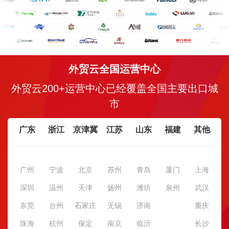
外贸云全国运营中心
外贸云200+运营中心已经覆盖全国主要出口城
市
广东
浙江
京津冀
江苏
山东
福建
其他
广州
宁波
北京
苏州
青岛
厦门
上海
深圳
温州
天津
扬州
潍坊
泉州
武汉
东莞
台州
石家庄
无锡
济南
重庆
珠海
杭州
保定
南京
临沂
长沙