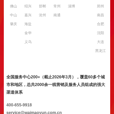
佛山
绍兴
邯郸
常州
淄博
郑州
中山
嘉兴
沧州
南通
南昌
肇庆
海盐
合肥
金华
沈阳
义乌
大连
黑龙江
全国服务中心200+（截止2026年3月），覆盖60多个城
市和地区，总共2000余一线营销及服务人员组成的强大
渠道体系
400-655-9918
service@waimaoyun.com.cn