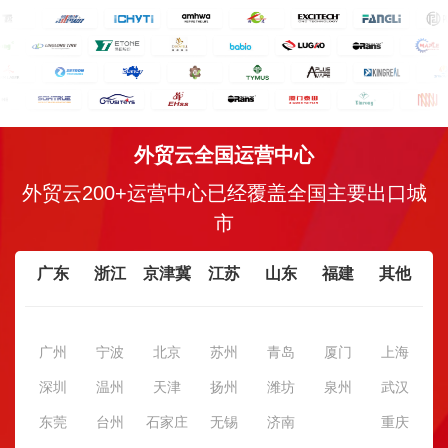
外贸云全国运营中心
外贸云200+运营中心已经覆盖全国主要出口城
市
广东
浙江
京津冀
江苏
山东
福建
其他
广州
宁波
北京
苏州
青岛
厦门
上海
深圳
温州
天津
扬州
潍坊
泉州
武汉
东莞
台州
石家庄
无锡
济南
重庆