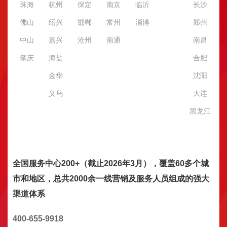
珠海
杭州
保定
南京
临沂
长沙
佛山
绍兴
邯郸
常州
淄博
郑州
中山
嘉兴
沧州
南通
南昌
肇庆
海盐
合肥
金华
沈阳
义乌
大连
黑龙江
全国服务中心200+（截止2026年3月），覆盖60多个城
市和地区，总共2000余一线营销及服务人员组成的强大
渠道体系
400-655-9918