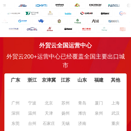
外贸云全国运营中心
外贸云200+运营中心已经覆盖全国主要出口城
市
广东
浙江
京津冀
江苏
山东
福建
其他
广州
宁波
北京
苏州
青岛
厦门
上海
深圳
温州
天津
扬州
潍坊
泉州
武汉
东莞
台州
石家庄
无锡
济南
重庆