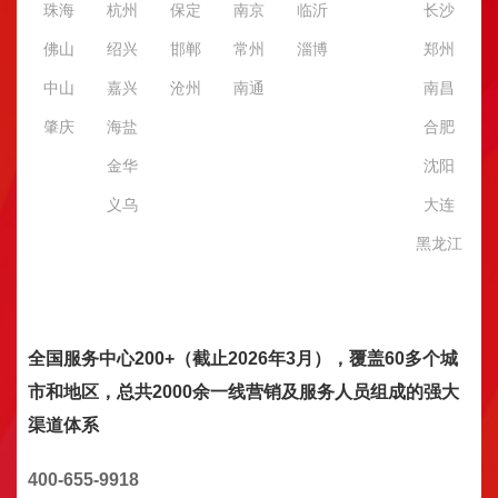
珠海
杭州
保定
南京
临沂
长沙
佛山
绍兴
邯郸
常州
淄博
郑州
中山
嘉兴
沧州
南通
南昌
肇庆
海盐
合肥
金华
沈阳
义乌
大连
黑龙江
全国服务中心200+（截止2026年3月），覆盖60多个城
市和地区，总共2000余一线营销及服务人员组成的强大
渠道体系
400-655-9918