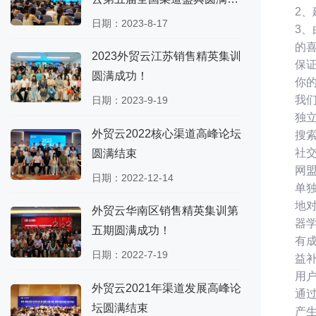
2
功！
日期：2023-8-17
3
的
2023外贸云江苏销售精英集训
保
圆满成功！
你
我
日期：2023-9-19
独
外贸云2022核心渠道高峰论坛
搜索
社交媒
圆满结束
网盟：
日期：2022-12-14
单
地
外贸云华南区销售精英集训第
器
五期圆满成功！
有
日期：2022-7-19
益
用
外贸云2021年渠道发展高峰论
通
坛圆满结束
产