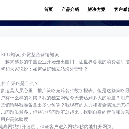
贸推广策略怎么能少
首页
产品介绍
解决方案
客户感
SEO知识, 外贸整合营销知识
今，越来越多的中国企业开始走出国门，让世界各地的消费者所
文就和大家说说：如何做好独立站海外营销？
的推广策略是什么？
很多运营人员心里，推广策略充斥各种数字报表。但是这些策略
用户有什么样的习惯？我的独立网站今天要达到多大的流量？用
次营销策略我准备拿出多少预算？我现有的人力和资金情况是怎
……问题虽然多，但将这些问题汇总起来，找到自身的定位和改
证用户高体验度
、提高网站打开速度，保证客户进入网站3秒内能打开网页。