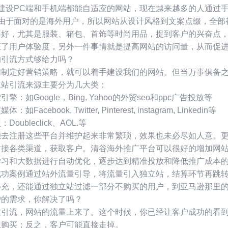
、建设PC端和手机端都能自适应的网站，现在越来越多的人通过
、由于面对的是海外用户，所以网站从设计风格到文案点缀，全部
喜好，尤其是服装、箱包、首饰等时尚用品，捉到客户的兴奋点
证了用户体验度，另外一件事情就是提高网站的访问量，从而促
的引流方式够给力吗？
们制定好营销策略，就可以着手建设我们的网站。但当万事俱备
立站引流来源主要分为几大类：
引擎：如Google，Bing, Yahoo的外贸seo和ppc广告投放等
体：如Facebook, Twitter, Pinterest, instagram, Linkedin等
Doubleclick、AOL.等
独去注册这些平台并维护起来非常繁琐，效果也未必尽如人意。
对接各类渠道，获取客户。清谷海外推广平台可以很好的增加网
学习和大数据进行自动优化，逐步达到精准投放和降低推广成本
成功案例通过站外流量引导，将流量引入独立站，结算环节再跳
补充，还能通过独立站过滤一部分不购买的用户，到亚马逊那里
户的需求，你解决了吗？
过引流，网站的流量上来了。这个时候，你已经让客户成功的看
生购买；反之，客户可能直接走掉。