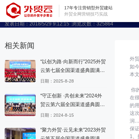
英文网站想要做好外贸seo，外
17年专注营销型外贸建站
外贸全网营销技巧实战
发表日期：2018/5/29 9:12:15 浏览次数：325864
相关新闻
外贸
“以创为路·向新而行”2025外贸
如
云第七届全国渠道盛典圆满成
本
功！
日期：2025-8-28
你
“守正创新 ·共创未来”2024外
在
贸云第六届全国渠道盛典圆满
的
成功！
这
日期：2024-8-15
润
保
“聚力外贸·云见未来”2023外贸
1
云第五届全国渠道盛典圆满成